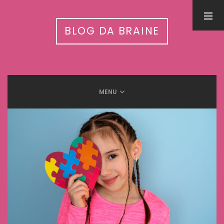
PESQUISA
BLOG DA BRAINE
MENU
LEIA MAIS EM
Inteligência Artificial nas APAEs: workshop nacional conecta
tecnologia, autismo e cuidado integrado
31 de julho de 2026
5 Benefícios da humanização do trabalho
13 de setembro de 2025
Meditação e Cérebro: Descubra os benefícios científicos
12 de setembro de 2025