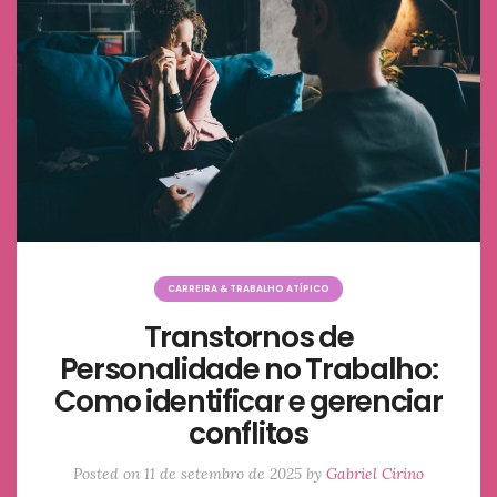
CARREIRA & TRABALHO ATÍPICO
Transtornos de
Personalidade no Trabalho:
Como identificar e gerenciar
conflitos
Posted on
11 de setembro de 2025
by
Gabriel Cirino