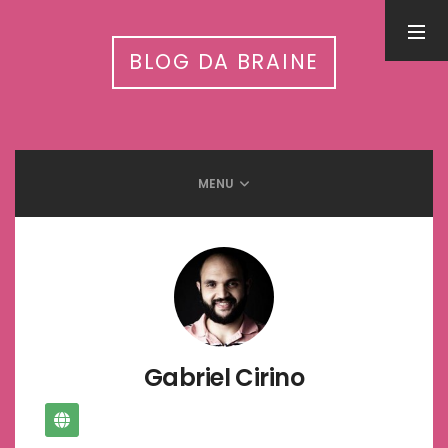
PESQUISA
BLOG DA BRAINE
MENU
LEIA MAIS EM
Inteligência Artificial nas APAEs: workshop nacional conecta
tecnologia, autismo e cuidado integrado
31 de julho de 2026
5 Benefícios da humanização do trabalho
13 de setembro de 2025
Meditação e Cérebro: Descubra os benefícios científicos
12 de setembro de 2025
Gabriel Cirino