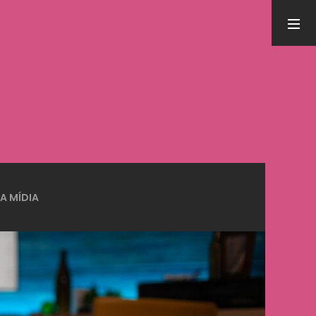
PESQUISA
LEIA MAIS EM
Inteligência Artificial nas APAEs: workshop
NA MÍDIA
nacional conecta tecnologia, autismo e cuidado
integrado
31 de julho de 2026
5 Benefícios da humanização do trabalho
13 de setembro de 2025
Meditação e Cérebro: Descubra os benefícios
científicos