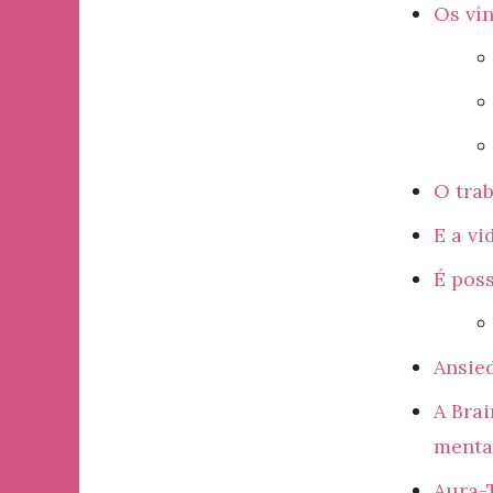
Os ví
O tra
E a vi
É poss
Ansie
A Bra
menta
Aura-