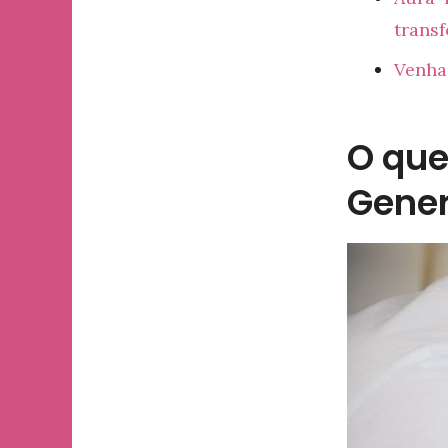
trans
Venha 
O que
Gener