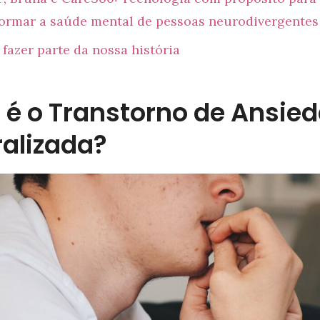
formar a saúde mental de pessoas neurodivergentes
fazer parte da nossa história
 é o Transtorno de Ansie
alizada?