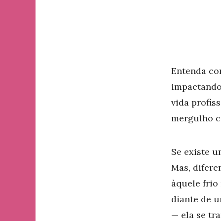
Entenda c
impactando 
vida profis
mergulho co
Se existe u
Mas, difer
àquele frio
diante de u
— ela se tr