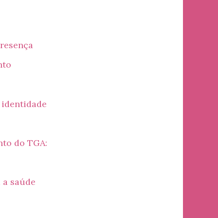
presença
nto
 identidade
nto do TGA:
 a saúde