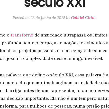
século XXI
Posted on
23 de junho de 2025
by
Gabriel Cirino
omo o
transtorno
de ansiedade ultrapassa os limites
profundamente o corpo, as emoções, os vínculos af
sional, os projetos pessoais e a percepção de si me
rajoso na complexidade desse inimigo invisível.
ma palavra que define o século XXI, essa palavra é
a
entemente do que muitos imaginam, a ansiedade não
 na barriga antes de uma apresentação ou ao nervo
ma decisão importante. Ela não é um tempero natur
ansforma, para milhões de pessoas, numa prisão psí