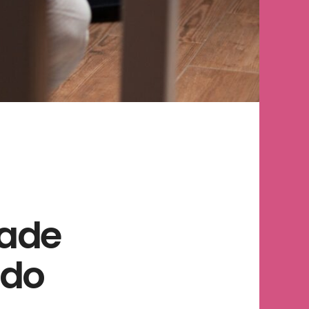
dade
 do