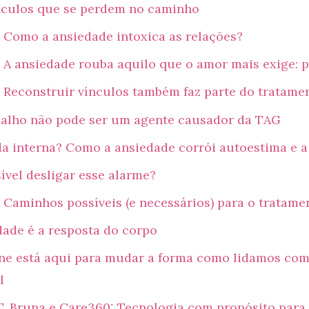
nculos que se perdem no caminho
Como a ansiedade intoxica as relações?
A ansiedade rouba aquilo que o amor mais exige: 
Reconstruir vínculos também faz parte do tratame
balho não pode ser um agente causador da TAG
da interna? Como a ansiedade corrói autoestima e a
ível desligar esse alarme?
Caminhos possíveis (e necessários) para o tratame
dade é a resposta do corpo
ine está aqui para mudar a forma como lidamos com
l
T, Bruna e Care360: Tecnologia com propósito para