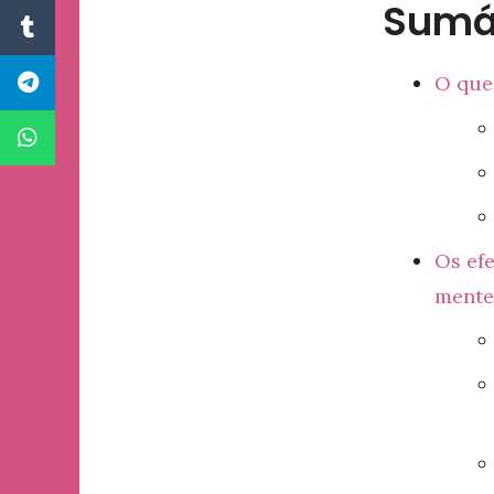
Sumá
O que
Os efe
mente