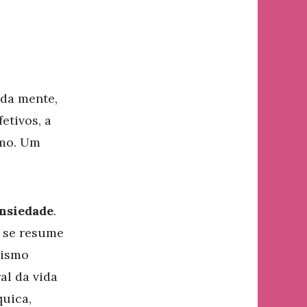
 da mente,
etivos, a
smo. Um
nsiedade
.
 se resume
sismo
al da vida
quica,