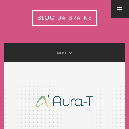
PESQUISA
BLOG DA BRAINE
MENU
LEIA MAIS EM
Inteligência Artificial nas APAEs: workshop nacional conecta
tecnologia, autismo e cuidado integrado
31 de julho de 2026
5 Benefícios da humanização do trabalho
13 de setembro de 2025
Meditação e Cérebro: Descubra os benefícios científicos
12 de setembro de 2025