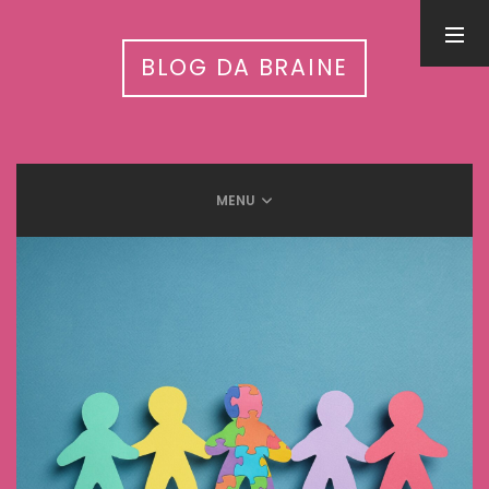
PESQUISA
BLOG DA BRAINE
MENU
LEIA MAIS EM
Inteligência Artificial nas APAEs: workshop nacional conecta
tecnologia, autismo e cuidado integrado
31 de julho de 2026
5 Benefícios da humanização do trabalho
13 de setembro de 2025
Meditação e Cérebro: Descubra os benefícios científicos
12 de setembro de 2025