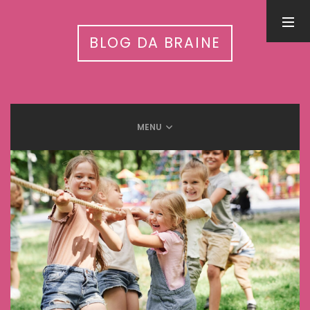
PESQUISA
BLOG DA BRAINE
MENU
LEIA MAIS EM
Inteligência Artificial nas APAEs: workshop nacional conecta
tecnologia, autismo e cuidado integrado
31 de julho de 2026
5 Benefícios da humanização do trabalho
13 de setembro de 2025
Meditação e Cérebro: Descubra os benefícios científicos
12 de setembro de 2025