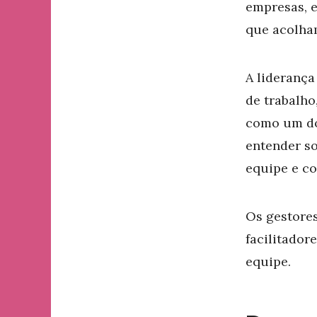
empresas, e
que acolham
A lideranç
de trabalho
como um do
entender so
equipe e co
Os gestores
facilitador
equipe.