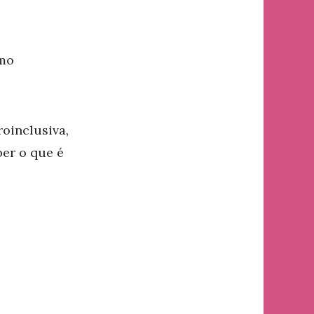
omo
oinclusiva,
ber o que é