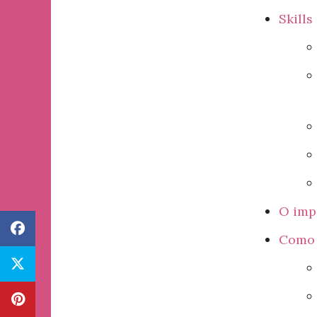
Skills
O imp
Como 