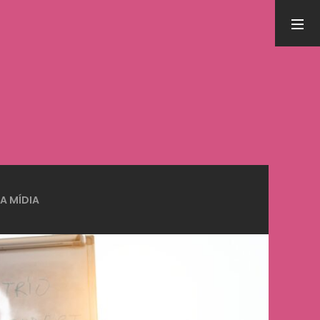
PESQUISA
LEIA MAIS EM
Inteligência Artificial nas APAEs: workshop
NA MÍDIA
nacional conecta tecnologia, autismo e cuidado
integrado
31 de julho de 2026
5 Benefícios da humanização do trabalho
13 de setembro de 2025
Meditação e Cérebro: Descubra os benefícios
científicos