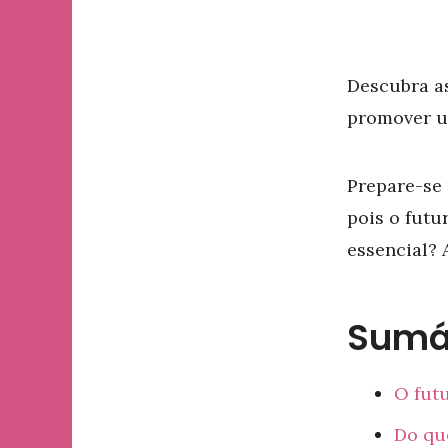
Descubra as
promover u
Prepare-se 
pois o futu
essencial? 
Sumá
O futu
Do que