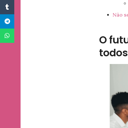
Não se
O fut
todos