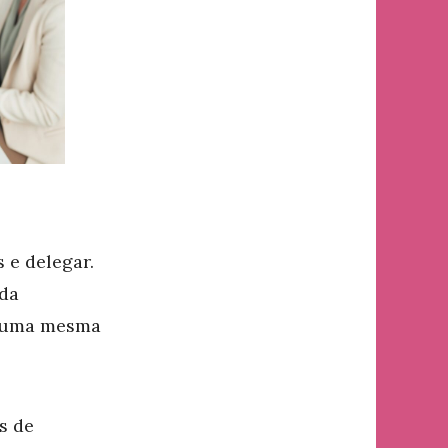
 e delegar.
ada
e uma mesma
s de