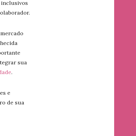
 inclusivos
olaborador.
o mercado
nhecida
portante
tegrar sua
idade
.
es e
ro de sua