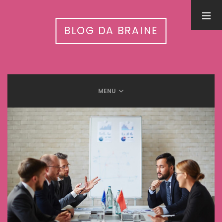
PESQUISA
BLOG DA BRAINE
MENU
LEIA MAIS EM
Inteligência Artificial nas APAEs: workshop nacional conecta
tecnologia, autismo e cuidado integrado
31 de julho de 2026
5 Benefícios da humanização do trabalho
13 de setembro de 2025
Meditação e Cérebro: Descubra os benefícios científicos
12 de setembro de 2025