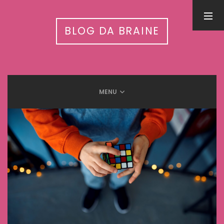
PESQUISA
BLOG DA BRAINE
MENU
LEIA MAIS EM
Inteligência Artificial nas APAEs: workshop nacional conecta
tecnologia, autismo e cuidado integrado
31 de julho de 2026
5 Benefícios da humanização do trabalho
13 de setembro de 2025
Meditação e Cérebro: Descubra os benefícios científicos
12 de setembro de 2025