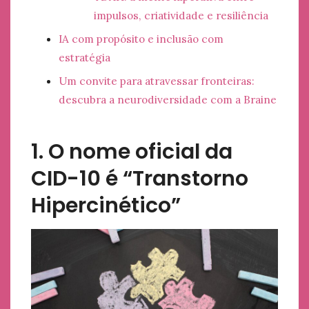
impulsos, criatividade e resiliência
IA com propósito e inclusão com
estratégia
Um convite para atravessar fronteiras:
descubra a neurodiversidade com a Braine
1. O nome oficial da
CID-10 é “Transtorno
Hipercinético”