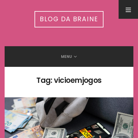
PESQUISA
BLOG DA BRAINE
MENU
LEIA MAIS EM
Inteligência Artificial nas APAEs: workshop nacional conecta
tecnologia, autismo e cuidado integrado
Tag:
vicioemjogos
31 de julho de 2026
5 Benefícios da humanização do trabalho
13 de setembro de 2025
Meditação e Cérebro: Descubra os benefícios científicos
12 de setembro de 2025