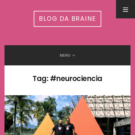
PESQUISA
BLOG DA BRAINE
MENU
LEIA MAIS EM
Inteligência Artificial nas APAEs: workshop nacional conecta
tecnologia, autismo e cuidado integrado
Tag:
#neurociencia
31 de julho de 2026
5 Benefícios da humanização do trabalho
13 de setembro de 2025
Meditação e Cérebro: Descubra os benefícios científicos
12 de setembro de 2025