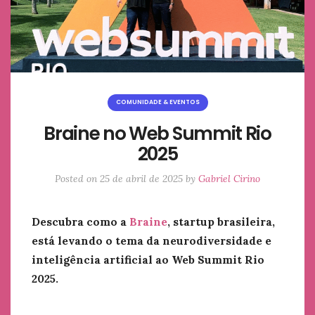
COMUNIDADE & EVENTOS
Braine no Web Summit Rio
2025
Posted on
25 de abril de 2025
by
Gabriel Cirino
Descubra como a
Braine
, startup brasileira,
está levando o tema da neurodiversidade e
inteligência artificial ao Web Summit Rio
2025.